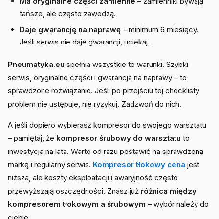
Ma oryginalne części zamienne
– zamienniki bywają
tańsze, ale często zawodzą.
Daje gwarancję na naprawę
– minimum 6 miesięcy.
Jeśli serwis nie daje gwarancji, uciekaj.
Pneumatyka.eu
spełnia wszystkie te warunki. Szybki
serwis, oryginalne części i gwarancja na naprawy – to
sprawdzone rozwiązanie. Jeśli po przejściu tej checklisty
problem nie ustępuje, nie ryzykuj. Zadzwoń do nich.
A jeśli dopiero wybierasz kompresor do swojego warsztatu
– pamiętaj, że
kompresor śrubowy do warsztatu
to
inwestycja na lata. Warto od razu postawić na sprawdzoną
markę i regularny serwis.
Kompresor tłokowy cena
jest
niższa, ale koszty eksploatacji i awaryjność często
przewyższają oszczędności. Znasz już
różnica między
kompresorem tłokowym a śrubowym
– wybór należy do
ciebie.