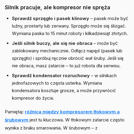
Silnik pracuje, ale kompresor nie spręża
Sprawdź sprzęgło i pasek klinowy
– pasek może być
luźny, przetarty lub zerwany. Sprzęgło może się ślizgać.
Wymiana paska to 15 minut roboty i kilkadziesiąt złotych.
Jeśli silnik buczy, ale się nie obraca
– może być
zablokowany mechanicznie. Odłącz napęd (pasek lub
sprzęgło) i spróbuj ręcznie obrócić wał śruby. Jeśli się
nie obraca, masz zatarcie – to już robota dla serwisu.
Sprawdź kondensator rozruchowy
– w silnikach
jednofazowych to częsta usterka. Wymiana
kondensatora kosztuje grosze, a może przywrócić
kompresor do życia.
Pamiętaj:
różnica między kompresorem tłokowym a
śrubowym
jest tu kluczowa. W tłokowym zatarcie często
wynika z braku smarowania. W śrubowym – z